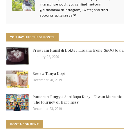
interesting enough. you can find me too in
@dismonimo on Instagram, Twitter, and other
accounts. gotta see ya ❤
YOU MAY LIKE THESE POSTS
Program Hamil di Dokter Lusiana Irene, SpOG Jogja
January 02, 2020
Review Tanya Kopi
December 28, 2019
Pameran Tunggal Seni Rupa Karya Ekwan Marianto,
"The Journey of Happiness"
December 23, 2019
POST A COMMENT