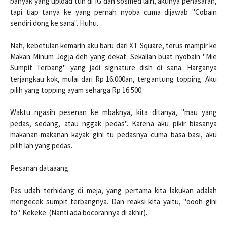
banyak yang upload tuh di IG dan sosmed lain, akunya penasaran,
tapi tiap tanya ke yang pernah nyoba cuma dijawab "Cobain
sendiri dong ke sana". Huhu.
Nah, kebetulan kemarin aku baru dari XT Square, terus mampir ke
Makan Minum Jogja deh yang dekat. Sekalian buat nyobain "Mie
Sumpit Terbang" yang jadi signature dish di sana. Harganya
terjangkau kok, mulai dari Rp 16.000an, tergantung topping. Aku
pilih yang topping ayam seharga Rp 16.500.
Waktu ngasih pesenan ke mbaknya, kita ditanya, "mau yang
pedas, sedang, atau nggak pedas". Karena aku pikir biasanya
makanan-makanan kayak gini tu pedasnya cuma basa-basi, aku
pilih lah yang pedas.
Pesanan dataaang.
Pas udah terhidang di meja, yang pertama kita lakukan adalah
mengecek sumpit terbangnya. Dan reaksi kita yaitu, "oooh gini
to". Kekeke. (Nanti ada bocorannya di akhir).