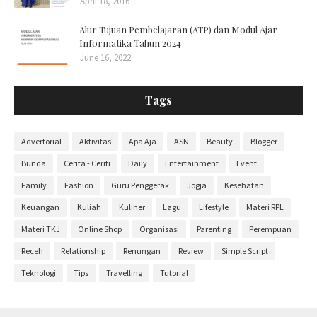
April 18, 2016
Alur Tujuan Pembelajaran (ATP) dan Modul Ajar
Informatika Tahun 2024
June 16, 2022
Tags
Advertorial
Aktivitas
Apa Aja
ASN
Beauty
Blogger
Bunda
Cerita - Ceriti
Daily
Entertainment
Event
Family
Fashion
Guru Penggerak
Jogja
Kesehatan
Keuangan
Kuliah
Kuliner
Lagu
Lifestyle
Materi RPL
Materi TKJ
Online Shop
Organisasi
Parenting
Perempuan
Receh
Relationship
Renungan
Review
Simple Script
Teknologi
Tips
Travelling
Tutorial