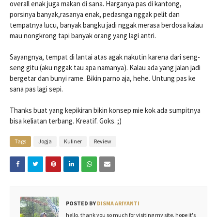
overall enak juga makan di sana. Harganya pas di kantong,
porsinya banyak,rasanya enak, pedasnga nggak pelit dan
tempatnya lucu, banyak bangku jadi nggak merasa berdosa kalau
mau nongkrong tapi banyak orang yang lagi antri.
Sayangnya, tempat di lantai atas agak nakutin karena dari seng-
seng gitu (aku nggak tau apa namanya). Kalau ada yang jalan jadi
bergetar dan bunyi rame. Bikin parno aja, hehe. Untung pas ke
sana pas lagi sepi.
Thanks buat yang kepikiran bikin konsep mie kok ada sumpitnya
bisa keliatan terbang. Kreatif. Goks. ;)
Tags
Jogja
Kuliner
Review
POSTED BY
DISMA ARIYANTI
hello, thank you so much for visiting my site. hope it's