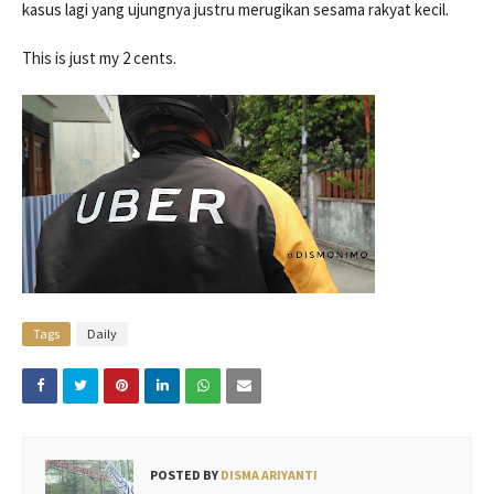
kasus lagi yang ujungnya justru merugikan sesama rakyat kecil.
This is just my 2 cents.
Tags
Daily
POSTED BY
DISMA ARIYANTI