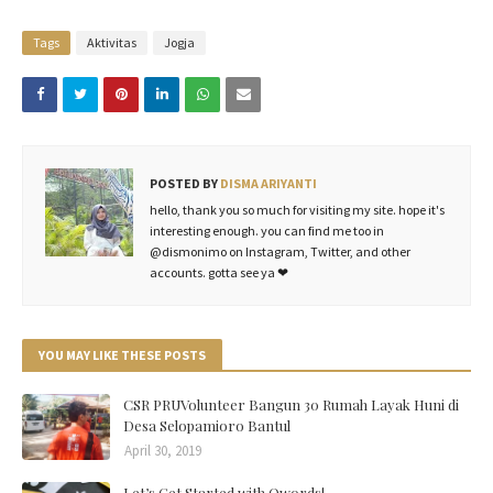
Tags
Aktivitas
Jogja
POSTED BY
DISMA ARIYANTI
hello, thank you so much for visiting my site. hope it's
interesting enough. you can find me too in
@dismonimo on Instagram, Twitter, and other
accounts. gotta see ya ❤
YOU MAY LIKE THESE POSTS
CSR PRUVolunteer Bangun 30 Rumah Layak Huni di
Desa Selopamioro Bantul
April 30, 2019
Let’s Get Started with Qwords!