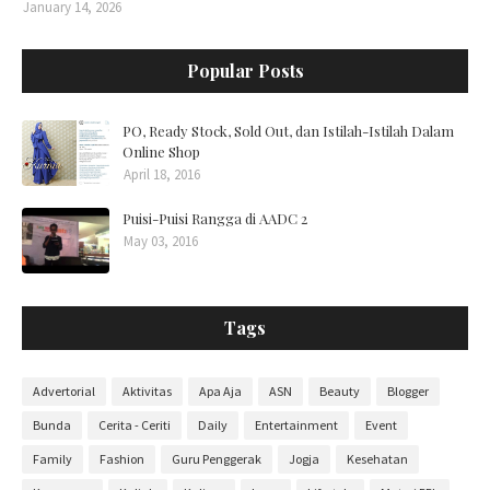
January 14, 2026
Popular Posts
PO, Ready Stock, Sold Out, dan Istilah-Istilah Dalam
Online Shop
April 18, 2016
Puisi-Puisi Rangga di AADC 2
May 03, 2016
Tags
Advertorial
Aktivitas
Apa Aja
ASN
Beauty
Blogger
Bunda
Cerita - Ceriti
Daily
Entertainment
Event
Family
Fashion
Guru Penggerak
Jogja
Kesehatan