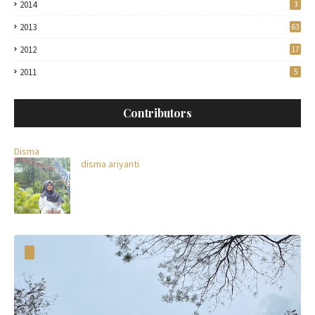
2014
3
2013
63
2012
17
2011
5
Contributors
Disma
disma ariyanti