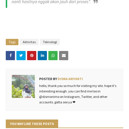
nanti hasilnya nggak akan jauh dari proses”.
Tags
Aktivitas
Teknologi
POSTED BY
DISMA ARIYANTI
hello, thank you so much for visiting my site. hope it's
interesting enough. you can find me too in
@dismonimo on Instagram, Twitter, and other
accounts. gotta see ya ❤
YOU MAY LIKE THESE POSTS