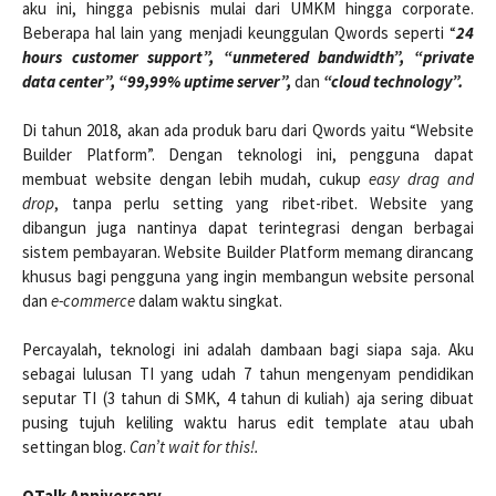
aku ini, hingga pebisnis mulai dari UMKM hingga corporate.
Beberapa hal lain yang menjadi keunggulan Qwords seperti “
24
hours customer support”, “unmetered bandwidth”, “private
data center”, “99,99% uptime server”,
dan
“cloud technology”.
Di tahun 2018, akan ada produk baru dari Qwords yaitu “Website
Builder Platform”. Dengan teknologi ini, pengguna dapat
membuat website dengan lebih mudah, cukup
easy drag and
drop
, tanpa perlu setting yang ribet-ribet. Website yang
dibangun juga nantinya dapat terintegrasi dengan berbagai
sistem pembayaran. Website Builder Platform memang dirancang
khusus bagi pengguna yang ingin membangun website personal
dan
e-commerce
dalam waktu singkat.
Percayalah, teknologi ini adalah dambaan bagi siapa saja. Aku
sebagai lulusan TI yang udah 7 tahun mengenyam pendidikan
seputar TI (3 tahun di SMK, 4 tahun di kuliah) aja sering dibuat
pusing tujuh keliling waktu harus edit template atau ubah
settingan blog.
Can’t wait for this!.
QTalk Anniversary