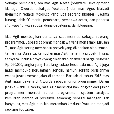
Sebagai pembicara, ada mas Agit Naeta (Software Development
Manager Qwords sekaligus Youtuber) dan mas Agus Mulyadi
(pemimpin redaksi Mojok.co yang juga seorang blogger). Selama
kurang lebih 90 menit, pembicara, pembawa acara, dan peserta
sharing-sharing
seputar dunia developing dan blogging.
Mas Agit membagikan ceritanya saat merintis sebagai seorang
programmer. Sebagai seorang mahasiswa yang mengambil jurusan
TI, mas Agit sering membantu proyek yang dikerjakan oleh teman-
temannya. Dari situ, kemudian mas Agit menerima proyek TI yang
ternyata untuk 6 proyek yang dikerjakan “hanya” dihargai sebesar
Rp 260.000, angka yang terbilang cukup kecil. Lalu mas Agit juga
mulai membuka perusahaan sendiri, namun seiring berjalannya
waktu justru merasa jalan di tempat. Barulah di tahun 2015 mas
Agit mulai bekerja di Qwords sebagai junior programmer. Dalam
jangka waktu 3 tahun, mas Agit mencicipi naik tingkat dari junior
programmer menjadi senior programmer, system analyst,
kemudian berada di posisinya sekarang sebagai manager. Tak
hanya itu, mas Agit pun kini merambah ke dunia Youtube menjadi
seorang Youtuber.