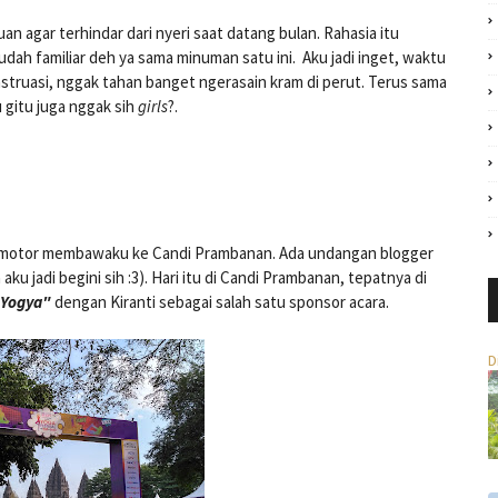
 agar terhindar dari nyeri saat datang bulan. Rahasia itu
dah familiar deh ya sama minuman satu ini. Aku jadi inget, waktu
nstruasi, nggak tahan banget ngerasain kram di perut. Terus sama
 gitu juga nggak sih
girls
?.
 laju motor membawaku ke Candi Prambanan. Ada undangan blogger
aku jadi begini sih :3). Hari itu di Candi Prambanan, tepatnya di
 Yogya"
dengan Kiranti sebagai salah satu sponsor acara.
D