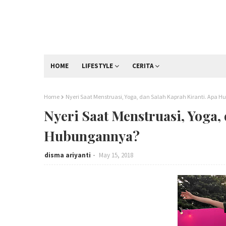
HOME
LIFESTYLE
CERITA
Home
Nyeri Saat Menstruasi, Yoga, dan Salah Kaprah Kiranti. Apa
Nyeri Saat Menstruasi, Yoga,
Hubungannya?
disma ariyanti
May 15, 2018