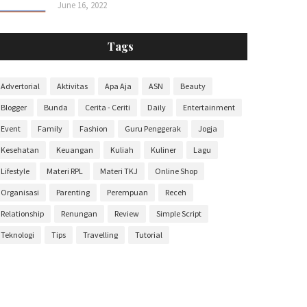
June 16, 2022
Tags
Advertorial
Aktivitas
Apa Aja
ASN
Beauty
Blogger
Bunda
Cerita - Ceriti
Daily
Entertainment
Event
Family
Fashion
Guru Penggerak
Jogja
Kesehatan
Keuangan
Kuliah
Kuliner
Lagu
Lifestyle
Materi RPL
Materi TKJ
Online Shop
Organisasi
Parenting
Perempuan
Receh
Relationship
Renungan
Review
Simple Script
Teknologi
Tips
Travelling
Tutorial