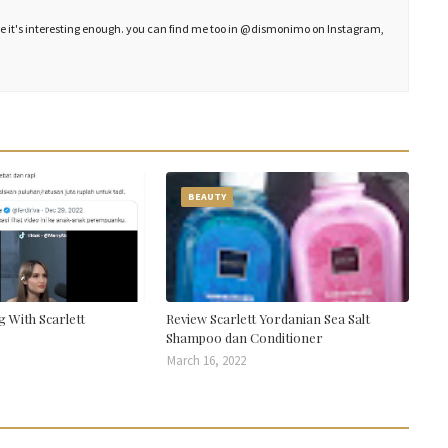
ope it's interesting enough. you can find me too in @dismonimo on Instagram,
BEAUTY
 With Scarlett
Review Scarlett Yordanian Sea Salt
Shampoo dan Conditioner
March 16, 2022