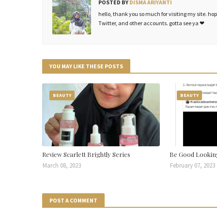
POSTED BY
DISMA ARIYANTI
hello, thank you so much for visiting my site. h
Twitter, and other accounts. gotta see ya ❤
YOU MAY LIKE THESE POSTS
BEAUTY
BEAUTY
Review Scarlett Brightly Series
Be Good Looking
March 08, 2023
February 07, 2023
POST A COMMENT