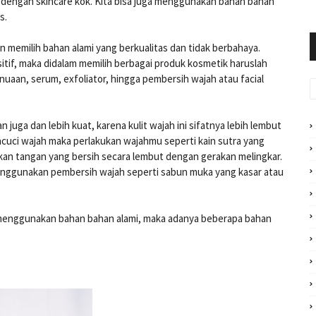
 dengan skincare kok. Kita bisa juga menggunakan bahan bahan
us.
an memilih bahan alami yang berkualitas dan tidak berbahaya.
sensitif, maka didalam memilih berbagai produk kosmetik haruslah
enuaan, serum, exfoliator, hingga pembersih wajah atau facial
 juga dan lebih kuat, karena kulit wajah ini sifatnya lebih lembut
encuci wajah maka perlakukan wajahmu seperti kain sutra yang
an tangan yang bersih secara lembut dengan gerakan melingkar.
menggunakan pembersih wajah seperti sabun muka yang kasar atau
 menggunakan bahan bahan alami, maka adanya beberapa bahan