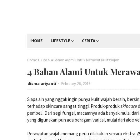
HOME
LIFESTYLE
CERITA
Home
Tips
4 Bahan Alami Untuk Merawat Kulit Wajah
4 Bahan Alami Untuk Merawat
disma ariyanti
February 26, 2019
Siapa sih yang nggak ingin punya kulit wajah bersih, bersin
terhadap skincare sangat tinggi. Produk-produk
skincare
d
pembeli. Dari segi fungsi, macamnya ada banyak mulai dari m
yang digunakan pun ada beragam variasi, mulai dari aloe vera
Perawatan wajah memang perlu dilakukan secara ekstra.
P