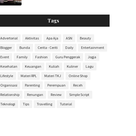
Tags
Advertorial
Aktivitas
Apa Aja
ASN
Beauty
Blogger
Bunda
Cerita - Ceriti
Daily
Entertainment
Event
Family
Fashion
Guru Penggerak
Jogja
Kesehatan
Keuangan
Kuliah
Kuliner
Lagu
Lifestyle
Materi RPL
Materi TKJ
Online Shop
Organisasi
Parenting
Perempuan
Receh
Relationship
Renungan
Review
Simple Script
Teknologi
Tips
Travelling
Tutorial