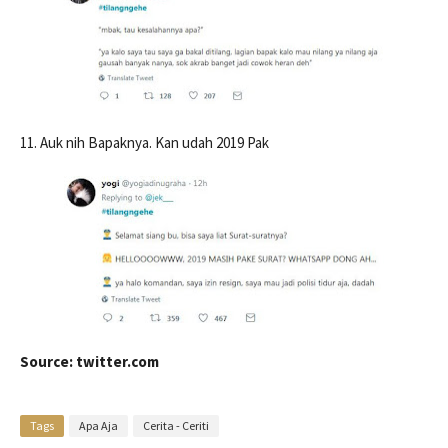
11. Auk nih Bapaknya. Kan udah 2019 Pak
Source: twitter.com
Tags
Apa Aja
Cerita - Ceriti