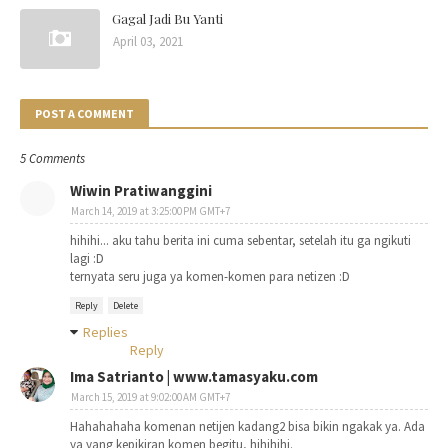
Gagal Jadi Bu Yanti
April 03, 2021
POST A COMMENT
5 Comments
Wiwin Pratiwanggini
March 14, 2019 at 3:25:00 PM GMT+7
hihihi... aku tahu berita ini cuma sebentar, setelah itu ga ngikuti
lagi :D
ternyata seru juga ya komen-komen para netizen :D
Reply
Delete
Replies
Reply
Ima Satrianto | www.tamasyaku.com
March 15, 2019 at 9:02:00 AM GMT+7
Hahahahaha komenan netijen kadang2 bisa bikin ngakak ya. Ada
ya yang kepikiran komen begitu, hihihihi.