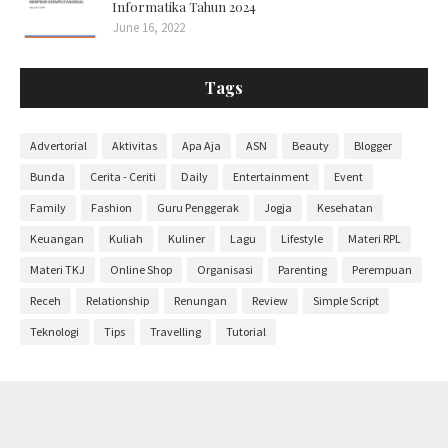
Informatika Tahun 2024
June 16, 2022
Tags
Advertorial
Aktivitas
Apa Aja
ASN
Beauty
Blogger
Bunda
Cerita - Ceriti
Daily
Entertainment
Event
Family
Fashion
Guru Penggerak
Jogja
Kesehatan
Keuangan
Kuliah
Kuliner
Lagu
Lifestyle
Materi RPL
Materi TKJ
Online Shop
Organisasi
Parenting
Perempuan
Receh
Relationship
Renungan
Review
Simple Script
Teknologi
Tips
Travelling
Tutorial