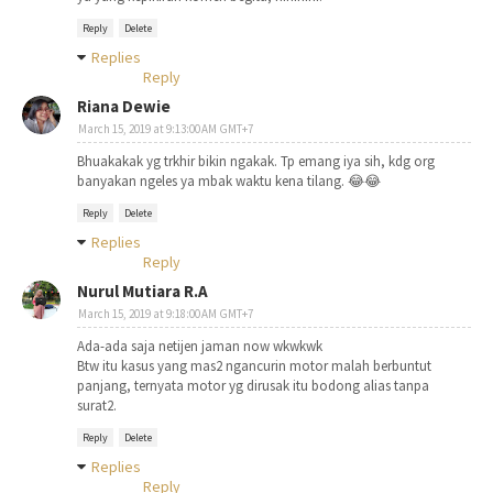
Reply
Delete
Replies
Reply
Riana Dewie
March 15, 2019 at 9:13:00 AM GMT+7
Bhuakakak yg trkhir bikin ngakak. Tp emang iya sih, kdg org
banyakan ngeles ya mbak waktu kena tilang. 😂😂
Reply
Delete
Replies
Reply
Nurul Mutiara R.A
March 15, 2019 at 9:18:00 AM GMT+7
Ada-ada saja netijen jaman now wkwkwk
Btw itu kasus yang mas2 ngancurin motor malah berbuntut
panjang, ternyata motor yg dirusak itu bodong alias tanpa
surat2.
Reply
Delete
Replies
Reply