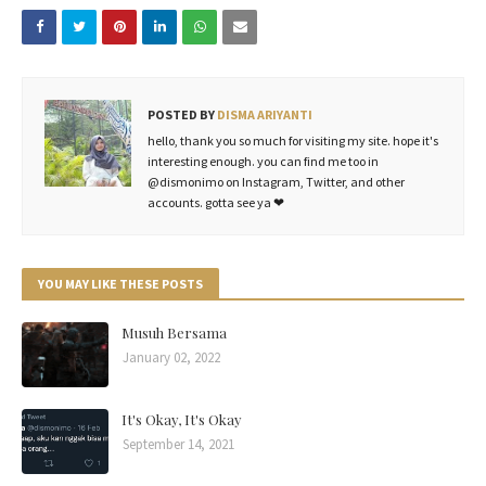
POSTED BY
DISMA ARIYANTI
hello, thank you so much for visiting my site. hope it's
interesting enough. you can find me too in
@dismonimo on Instagram, Twitter, and other
accounts. gotta see ya ❤
YOU MAY LIKE THESE POSTS
Musuh Bersama
January 02, 2022
It's Okay, It's Okay
September 14, 2021