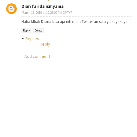
Dian farida ismyama
March 15, 2019 at 12:26:00 PM GMT+7
Haha Mbak Disma bisa aja nih main Twitter an seru ya kayaknya
Reply
Delete
Replies
Reply
Add comment